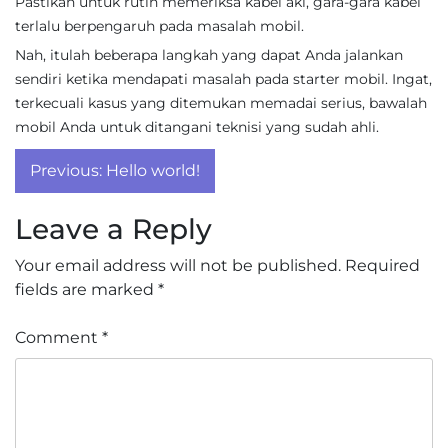
Pastikan untuk rutin memeriksa kabel aki, gara-gara kabel
terlalu berpengaruh pada masalah mobil.
Nah, itulah beberapa langkah yang dapat Anda jalankan
sendiri ketika mendapati masalah pada starter mobil. Ingat,
terkecuali kasus yang ditemukan memadai serius, bawalah
mobil Anda untuk ditangani teknisi yang sudah ahli.
Post
Previous:
Hello world!
navigation
Leave a Reply
Your email address will not be published.
Required
fields are marked
*
Comment
*