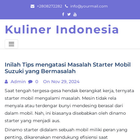
Skip
+2808272282
info@yourmail.com
to
content
Kuliner Indonesia
Inilah Tips mengatasi Masalah Starter Mobil
Suzuki yang Bermasalah
Admin
0
On Nov 29, 2024
Saat tengah tergesa-gesa hendak berangkat kerja, ternyata
starter mobil mengalami masalah. Mesin tidak rela
menyala atau terdengar bunyi mendesing berasal dari
dalam mobil. Nah, ini biasanya disebabkan oleh dinamo
starter yang menjadi aus.
Dinamo starter didalam sebuah mobil miliki peran yang
penting, dikarenakan mendukung efisiensi saat